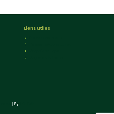
Liens utiles
Qui sommes-nous
Paniers hebdomadaires
Magasin en ligne
Magasin à la ferme
 vente
| By
LAUGRE