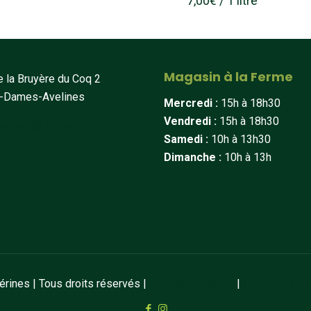
7,00
€
/ 1 litre
Magasin à la Ferme
 la Bruyère du Coq 2
t-Dames-Avelines
Mercredi :
15h à 18h30
Vendredi :
15h à 18h30
erines@hotmail.com
Samedi :
10h à 13h30
34 44
Dimanche :
10h à 13h
ines | Tous droits réservés |
Mentions légales
|
Conditions de