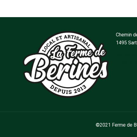
Chemin de
1495 Sar
fermedeb
0479 94 
©2021 Ferme de Bér