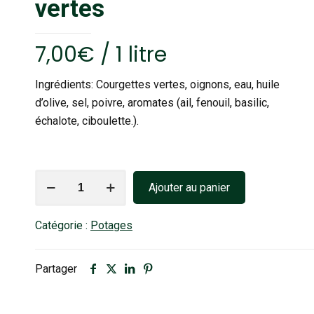
vertes
7,00
€
/ 1 litre
Ingrédients: Courgettes vertes, oignons, eau, huile
d’olive, sel, poivre, aromates (ail, fenouil, basilic,
échalote, ciboulette.).
quantité
Ajouter au panier
de
Potage
Catégorie :
Potages
aux
courgettes
vertes
Partager