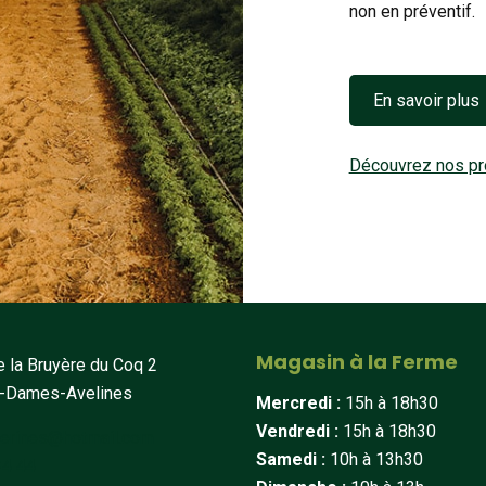
non en préventif.
En savoir plus
Découvrez nos pr
Magasin à la Ferme
 la Bruyère du Coq 2
t-Dames-Avelines
Mercredi :
15h à 18h30
Vendredi :
15h à 18h30
erines@hotmail.com
Samedi :
10h à 13h30
34 44