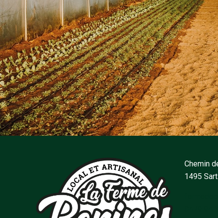
Chemin de
1495 Sar
fermedeb
0479 94 