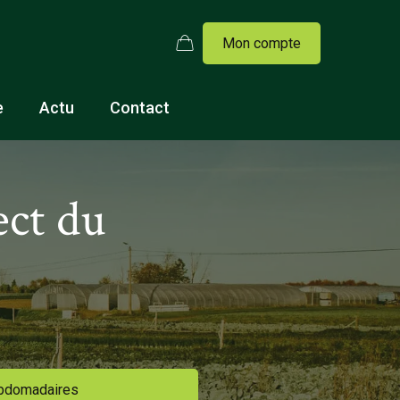
Mon compte
e
Actu
Contact
ect du
ebdomadaires