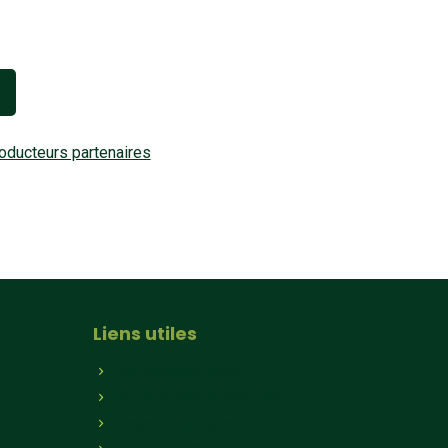
oducteurs partenaires
Liens utiles
Qui sommes-nous
Paniers hebdomadaires
Magasin en ligne