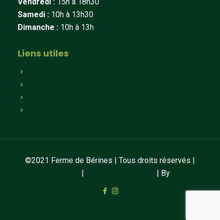
Vendredi :
15h à 18h30
Samedi :
10h à 13h30
Dimanche :
10h à 13h
Liens utiles
Qui sommes-nous
Paniers hebdomadaires
Magasin en ligne
Magasin à la ferme
©2021 Ferme de Bérines | Tous droits réservés |
Mentions légales
|
Conditions de vente
| By
LAUGRE