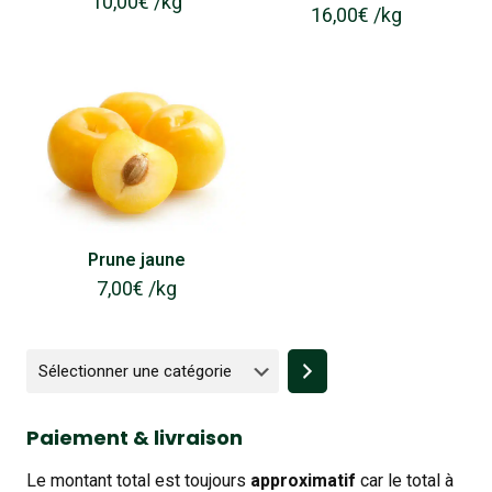
10,00
€
/
kg
16,00
€
/
kg
Prune jaune
7,00
€
/
kg
Sélectionner
une
catégorie
Paiement & livraison
Le montant total est toujours
approximatif
car le total à