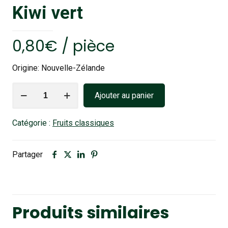
Kiwi vert
0,80
€
/ pièce
Origine: Nouvelle-​Zélande
quantité
Ajouter au panier
de
Kiwi
Catégorie :
Fruits classiques
vert
Partager
Produits similaires