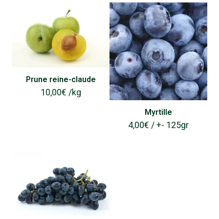
Prune reine-claude
10,00
€
/
kg
Myrtille
4,00
€
/ +- 125gr