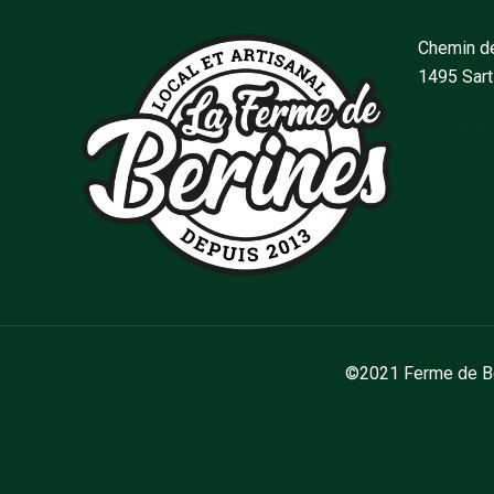
Chemin de
1495 Sar
fermedeb
0479 94 
©2021 Ferme de Bér