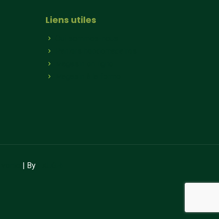
Liens utiles
Qui sommes-nous
Paniers hebdomadaires
Magasin en ligne
Magasin à la ferme
 vente
| By
LAUGRE