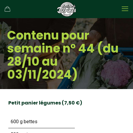
Contenu pour
semaine n° 44 (du
28/10 au
03/11/2024)
Petit panier légumes (7,50 €)
600 g bettes