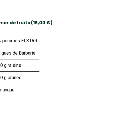
ier de fruits (15,00 €)
 k pommes ELSTAR
figues de Barbarie
0 g raisins
0 g prunes
 mangue