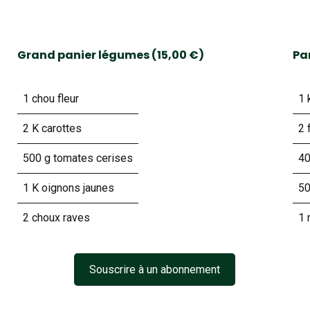
Grand panier légumes (15,00 €)
Pan
1 chou fleur
1
2 K carottes
2 
500 g tomates cerises
40
1 K oignons jaunes
50
2 choux raves
1
Souscrire à un abonnement