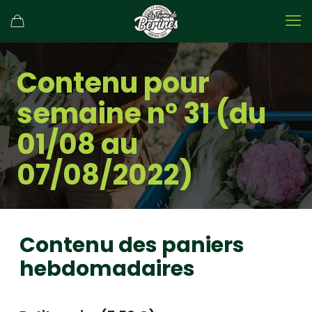
Contenu pour
semaine n° 31 (du
01/08 au
07/08/2022)
Contenu des paniers
hebdomadaires