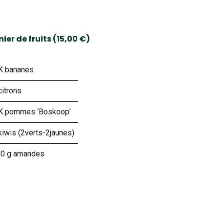
ier de fruits (15,00 €)
K bananes
citrons
K pommes ‘Boskoop’
kiwis (2verts-2jaunes)
0 g amandes