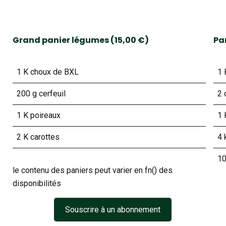
Grand panier légumes (15,00 €)
Pan
1 K choux de BXL
1 
200 g cerfeuil
2 
1 K poireaux
1 
2 K carottes
4 
10
le contenu des paniers peut varier en fn() des
disponibilités
Souscrire à un abonnement