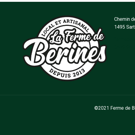
Chemin de
1495 Sar
fermedeb
0479 94 
©2021 Ferme de Bér