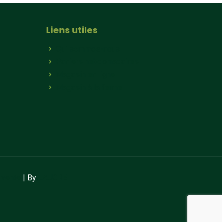
Liens utiles
Qui sommes-nous
Paniers hebdomadaires
Magasin en ligne
Magasin à la ferme
 vente
| By
LAUGRE