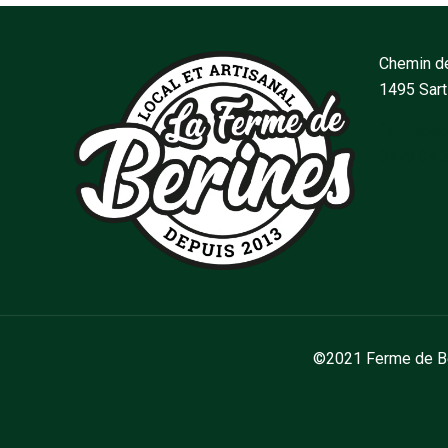
Chemin de
1495 Sar
fermedeb
0479 94 
©2021 Ferme de Bér