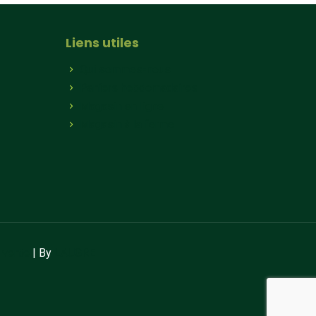
Liens utiles
Qui sommes-nous
Paniers hebdomadaires
Magasin en ligne
Magasin à la ferme
 vente
| By
LAUGRE