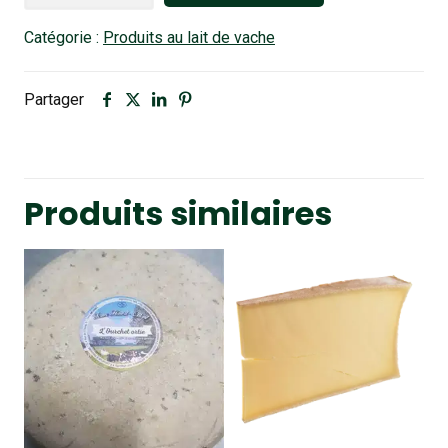
Yaourts
Catégorie :
Produits au lait de vache
de
vache
Ferme
Partager
d'Avelines
Mangue-
passion
Produits similaires