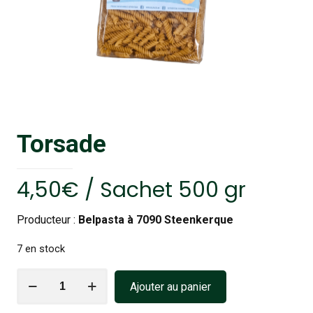
Torsade
4,50
€
/ Sachet 500 gr
Producteur :
Belpasta à 7090 Steenkerque
7 en stock
quantité
Ajouter au panier
de
Torsade