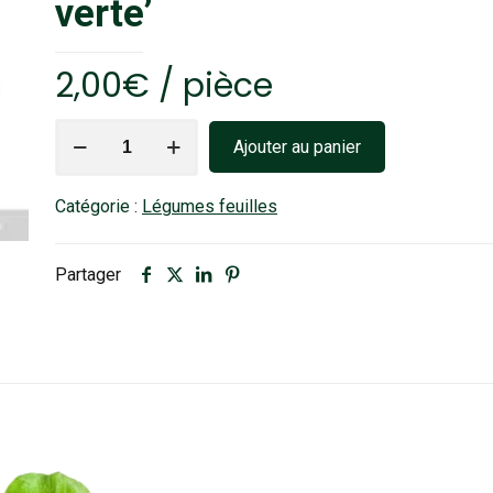
verte’
2,00
€
/ pièce
quantité
Ajouter au panier
de
Salade
Catégorie :
Légumes feuilles
'feuilles
de
chêne
Partager
verte'