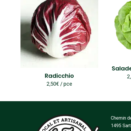
Salade
Radicchio
2
2,50
€
/ pce
Chemin de
1495 Sar