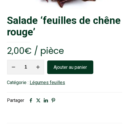
Salade ‘feuilles de chêne
rouge’
2,00
€
/ pièce
quantité
Ajouter au panier
de
Salade
Catégorie :
Légumes feuilles
'feuilles
de
chêne
Partager
rouge'