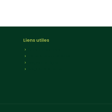
Liens utiles
Qui sommes-nous
Paniers hebdomadaires
Magasin en ligne
Magasin à la ferme