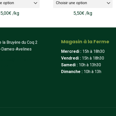
5,00
€
/
kg
5,50
€
/
kg
Magasin à la Ferme
 la Bruyère du Coq 2
t-Dames-Avelines
Mercredi :
15h à 18h30
Vendredi :
15h à 18h30
erines@hotmail.com
Samedi :
10h à 13h30
34 44
Dimanche :
10h à 13h