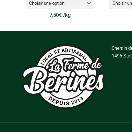
7,50
€
/
kg
Chemin de
1495 Sar
fermedeb
0479 94 