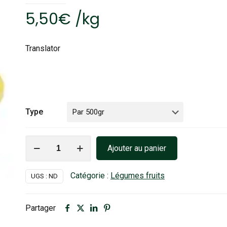
5,50
€
/
kg
Translator
Type
quantité
Ajouter au panier
de
Poivrons
Catégorie :
Légumes fruits
UGS :
ND
blancs
Partager