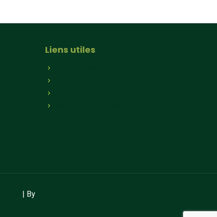
Liens utiles
Qui sommes-nous
Paniers hebdomadaires
Magasin en ligne
Magasin à la ferme
 vente
| By
LAUGRE