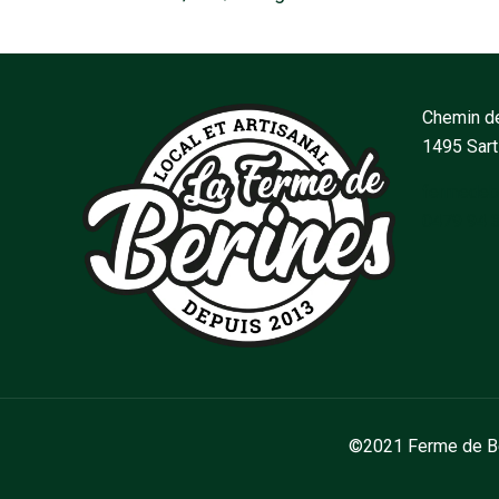
Chemin de
1495 Sar
fermedeb
0479 94 
©2021 Ferme de Bér