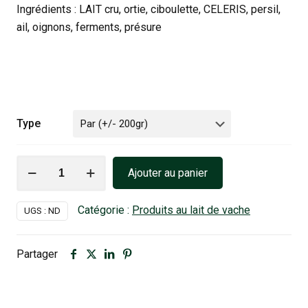
Ingrédients : LAIT cru, ortie, ciboulette, CELERIS, persil,
ail, oignons, ferments, présure
Type
quantité
Ajouter au panier
de
L'ourchet
Catégorie :
Produits au lait de vache
UGS :
ND
ortie
Partager