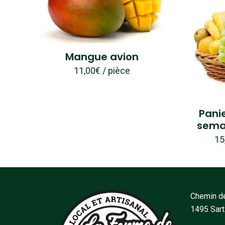
Mangue avion
11,00
€
/ pièce
Panie
semai
15
Chemin de
1495 Sar