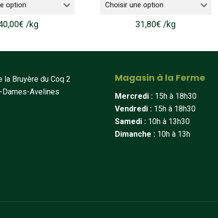
40,00
€
/
kg
31,80
€
/
kg
Magasin à la Ferme
 la Bruyère du Coq 2
t-Dames-Avelines
Mercredi :
15h à 18h30
Vendredi :
15h à 18h30
erines@hotmail.com
Samedi :
10h à 13h30
34 44
Dimanche :
10h à 13h