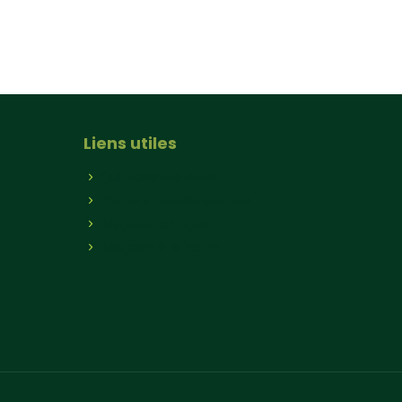
Liens utiles
Qui sommes-nous
Paniers hebdomadaires
Magasin en ligne
Magasin à la ferme