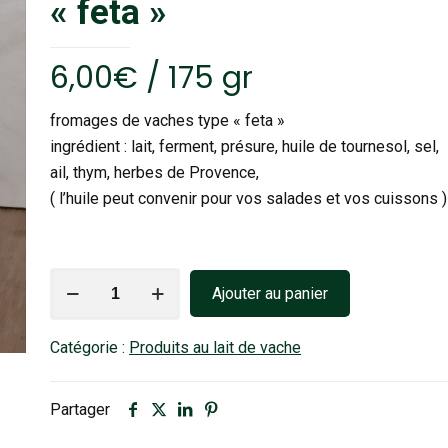
« feta »
6,00
€
/ 175 gr
fromages de vaches type « feta »
ingrédient : lait, ferment, présure, huile de tournesol, sel,
ail, thym, herbes de Provence,
( l’huile peut convenir pour vos salades et vos cuissons )
quantité
Ajouter au panier
de
Fromage
Catégorie :
Produits au lait de vache
de
vaches
type
Partager
"feta"