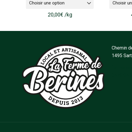
20,00
€
/
kg
Chemin de
1495 Sar
fermedeb
0479 94 