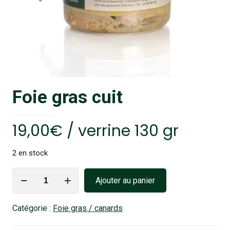
Foie gras cuit
19,00
€
/ verrine 130 gr
2 en stock
quantité
Ajouter au panier
de
Foie
Catégorie :
Foie gras / canards
gras
cuit