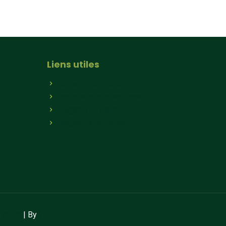
Liens utiles
Qui sommes-nous
Paniers hebdomadaires
Magasin en ligne
Magasin à la ferme
 vente
| By
LAUGRE