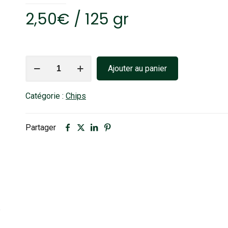
2,50
€
/ 125 gr
quantité
Ajouter au panier
de
Chips
Catégorie :
Chips
Ketchup
Partager