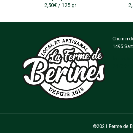
2,50
€
/ 125 gr
2
Chemin de
1495 Sar
fermedeb
0479 94 
©2021 Ferme de Bér