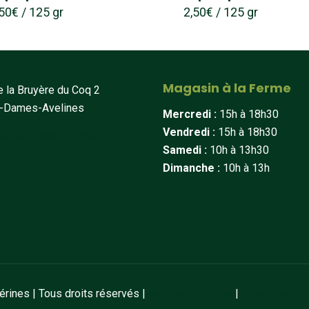
,50
€
/ 125 gr
2,50
€
/ 125 gr
Magasin à la Ferme
 la Bruyère du Coq 2
t-Dames-Avelines
Mercredi :
15h à 18h30
Vendredi :
15h à 18h30
erines@hotmail.com
Samedi :
10h à 13h30
34 44
Dimanche :
10h à 13h
ines | Tous droits réservés |
Mentions légales
|
Conditions de