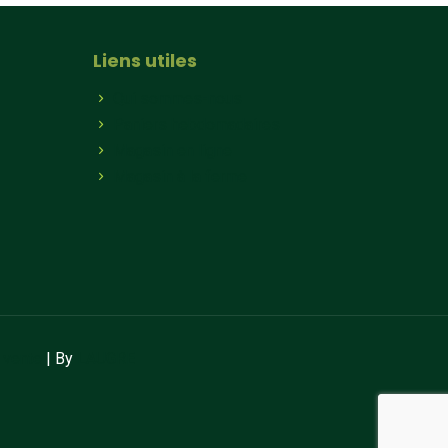
Liens utiles
Qui sommes-nous
Paniers hebdomadaires
Magasin en ligne
Magasin à la ferme
 vente
| By
LAUGRE