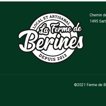
Chemin de
1495 Sar
fermedeb
0479 94 
©2021 Ferme de Bér